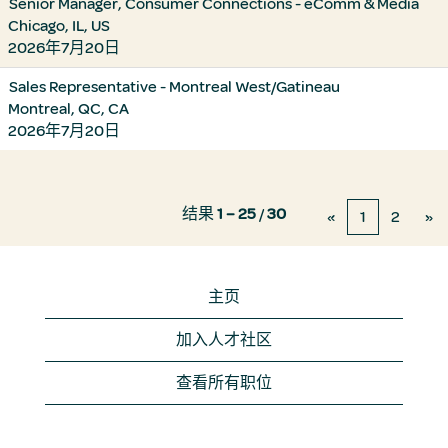
Senior Manager, Consumer Connections - eComm & Media
Chicago, IL, US
2026年7月20日
Sales Representative - Montreal West/Gatineau
Montreal, QC, CA
2026年7月20日
结果
1 – 25
/
30
«
1
2
»
主页
加入人才社区
查看所有职位