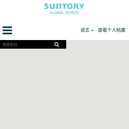
语言
查看个人档案
Americas
屏
幕
CN
阅
读
器
无
法
读
取
以
下
可
搜
索