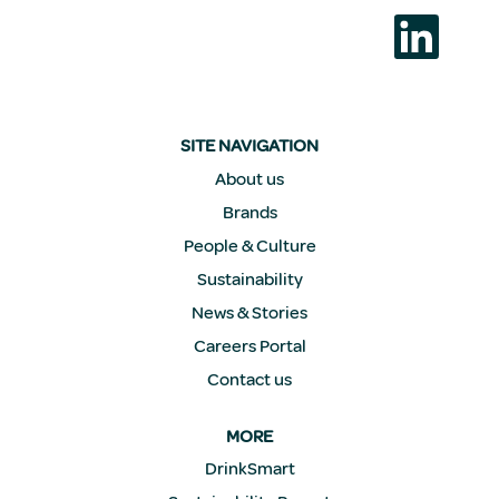
在
新
选
项
卡
中
打
开
SITE NAVIGATION
。
About us
Brands
People & Culture
Sustainability
News & Stories
Careers Portal
Contact us
MORE
DrinkSmart