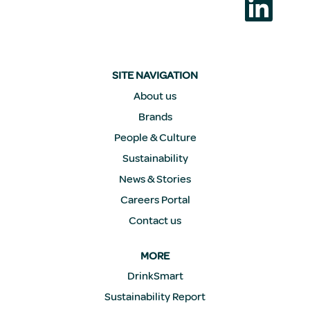
新
选
项
卡
中
打
开
SITE NAVIGATION
。
About us
Brands
People & Culture
Sustainability
News & Stories
Careers Portal
Contact us
MORE
DrinkSmart
Sustainability Report