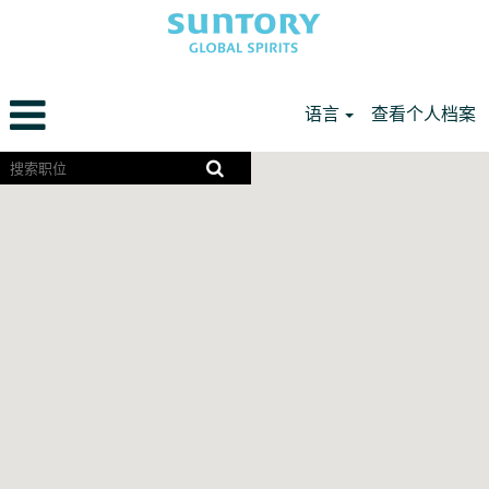
语言
查看个人档案
Americas
屏
幕
CN
阅
读
器
无
法
读
取
以
下
可
搜
索