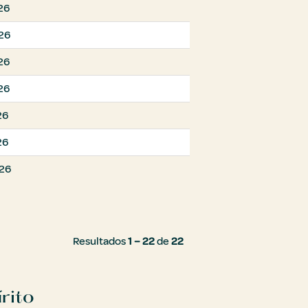
26
026
26
26
26
26
026
Resultados
1 – 22
de
22
írito