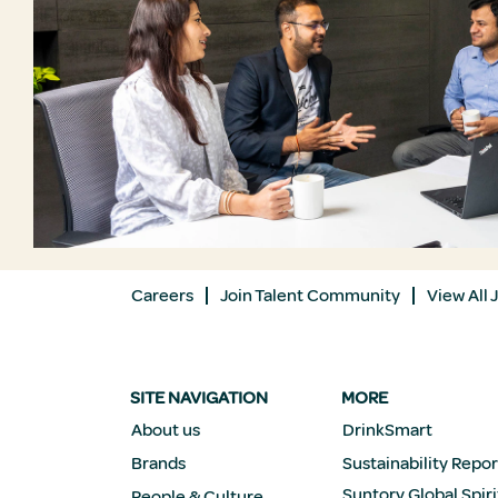
Careers
Join Talent Community
View All 
SITE NAVIGATION
MORE
About us
DrinkSmart
Brands
Sustainability Repor
Suntory Global Spiri
People & Culture