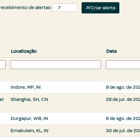
 recebimento de alertas:
Criar alerta
Localização
Data
Indore, MP, IN
8 de ago. de 20
el
Shanghai, SH, CN
28 de jul. de 2
Durgapur, WB, IN
6 de ago. de 20
Ernakulam, KL, IN
30 de jul. de 2