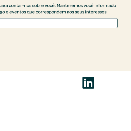
 para contar-nos sobre você. Manteremos você informado
go e eventos que correspondem aos seus interesses.
A
b
r
e
e
m
u
m
a
n
o
v