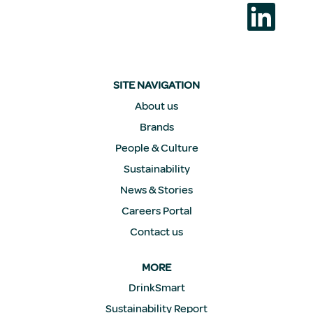
S
e
a
b
r
e
e
n
SITE NAVIGATION
u
n
About us
a
Brands
n
u
People & Culture
e
v
Sustainability
a
p
News & Stories
e
s
Careers Portal
t
a
Contact us
ñ
a
.
MORE
DrinkSmart
Sustainability Report