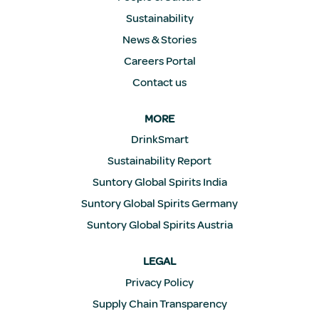
o
Sustainability
u
v
News & Stories
e
l
Careers Portal
o
n
Contact us
g
l
e
MORE
t
.
DrinkSmart
Sustainability Report
Suntory Global Spirits India
Suntory Global Spirits Germany
Suntory Global Spirits Austria
LEGAL
Privacy Policy
Supply Chain Transparency