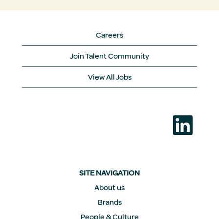
Careers
Join Talent Community
View All Jobs
S
’
o
u
v
r
e
d
SITE NAVIGATION
a
n
About us
s
Brands
u
n
People & Culture
n