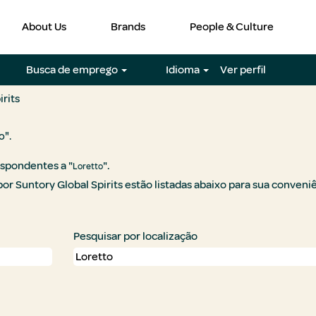
About Us
Brands
People & Culture
Busca de emprego
Idioma
Ver perfil
(página
rits
atual)
o".
spondentes a "
".
Loretto
or Suntory Global Spirits estão listadas abaixo para sua conveni
Pesquisar por localização