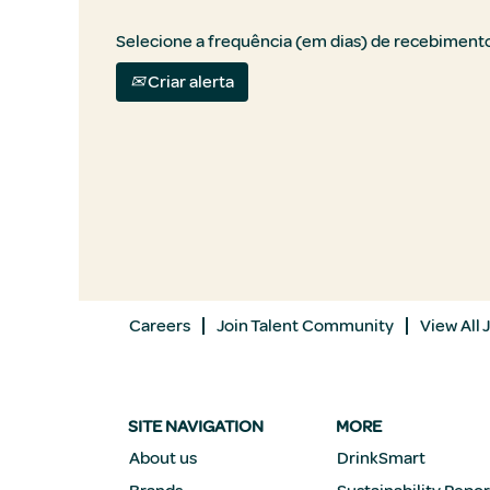
Selecione a frequência (em dias) de recebimento
Criar alerta
Careers
Join Talent Community
View All 
SITE NAVIGATION
MORE
About us
DrinkSmart