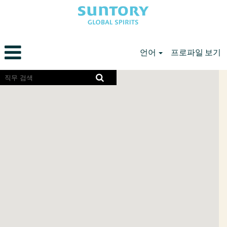
언어
프로파일 보기
Oceania
화
면
Careers
리
KR
더
에
서
검
색
가
능
한
다
음
지