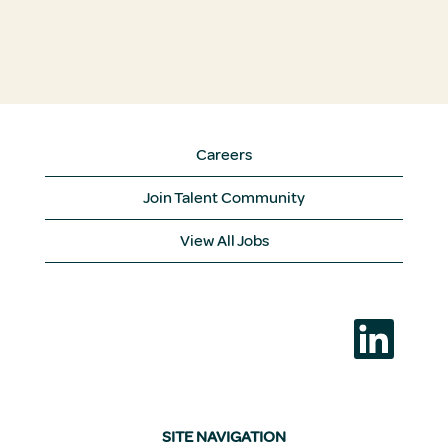
Careers
Join Talent Community
View All Jobs
새
탭
에
서
열
립
니
다
SITE NAVIGATION